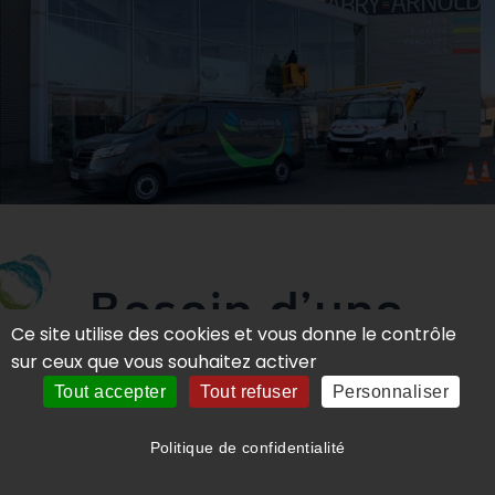
Besoin d’une
Ce site utilise des cookies et vous donne le contrôle
sur ceux que vous souhaitez activer
intervention de
Tout accepter
Tout refuser
Personnaliser
nettoyage dans
Politique de confidentialité